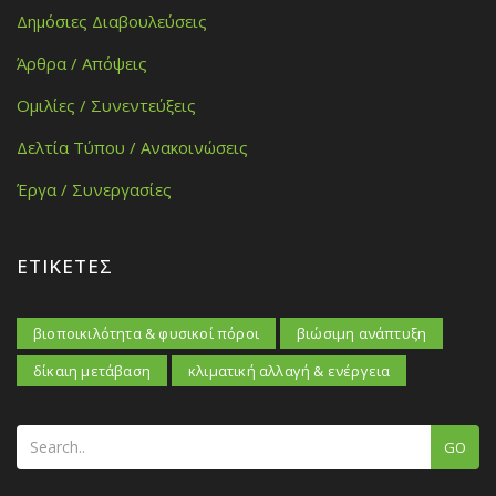
Δημόσιες Διαβουλεύσεις
Άρθρα / Απόψεις
Ομιλίες / Συνεντεύξεις
Δελτία Τύπου / Ανακοινώσεις
Έργα / Συνεργασίες
ΕΤΙΚΈΤΕΣ
βιοποικιλότητα & φυσικοί πόροι
βιώσιμη ανάπτυξη
δίκαιη μετάβαση
κλιματική αλλαγή & ενέργεια
GO