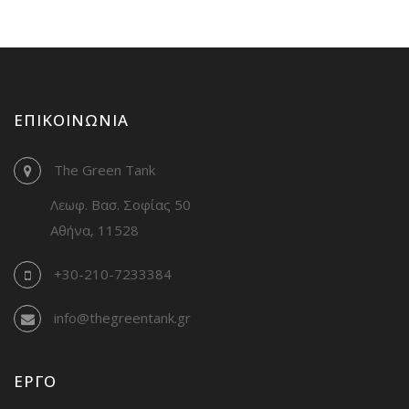
ΕΠΙΚΟΙΝΩΝΊΑ
The Green Tank
Λεωφ. Βασ. Σοφίας 50
Αθήνα, 11528
+30-210-7233384
info@thegreentank.gr
ΈΡΓΟ