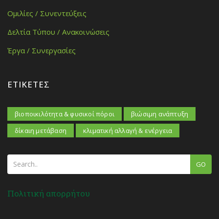
Ομιλίες / Συνεντεύξεις
Δελτία Τύπου / Ανακοινώσεις
Έργα / Συνεργασίες
ΕΤΙΚΈΤΕΣ
βιοποικιλότητα & φυσικοί πόροι
βιώσιμη ανάπτυξη
δίκαιη μετάβαση
κλιματική αλλαγή & ενέργεια
GO
Πολιτική απορρήτου