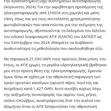
την εγκατεστημένη ισχύ συστημάτων αυτοπαραγωγής
(Αύγουστος 2024). Για την ακριβέστερη προσέγγιση της
ηλεκτροπαραγωγής από ΣΗΘΥΑ στη χαμηλή και μέση
τάση, όπως και για τους συντελεστές χρησιμοποίησης
φωτοβολταϊκών που απαιτούνται για την εκτίμηση της
αυτοπαραγωγής, αξιοποιούνται τα δεδομένα του δελτίου
του ειδικού λογαριασμού ΑΠΕ (ΕΛΑΠΕ) του ΔΑΠΕΕΠ ως
τον Σεπτέμβριο του 2024. Μπορείτε να διαβάσετε
αναλυτικότερα τη μεθοδολογία που ακολουθήθηκε
εδώ
.
Mε παραγωγή 21,330 GWh τους πρώτους δέκα μήνες του
έτους, oι ΑΠΕ (χωρίς τα μεγάλα υδροηλεκτρικά) βρέθηκαν
μεν στην πρώτη θέση της ηλεκτροπαραγωγής, έμειναν
όμως πίσω σε σχέση με την αθροιστική παραγωγή των
τριών ορυκτών καυσίμων (ορυκτό αέριο, λιγνίτης και
πετρέλαιο) κατά 1,427 GWh. Αυτό συνέβη κυρίως λόγω
της αυξημένης συνεισφοράς του αερίου τους μήνες
Ιούλιο-Οκτώβριο, αναστρέφοντας έτσι την εικόνα του
εξαμήνου όταν οι ΑΠΕ ξεπερνούσαν την αθροιστική