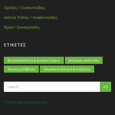
Ομιλίες / Συνεντεύξεις
Δελτία Τύπου / Ανακοινώσεις
Έργα / Συνεργασίες
ΕΤΙΚΈΤΕΣ
βιοποικιλότητα & φυσικοί πόροι
βιώσιμη ανάπτυξη
δίκαιη μετάβαση
κλιματική αλλαγή & ενέργεια
GO
Πολιτική απορρήτου