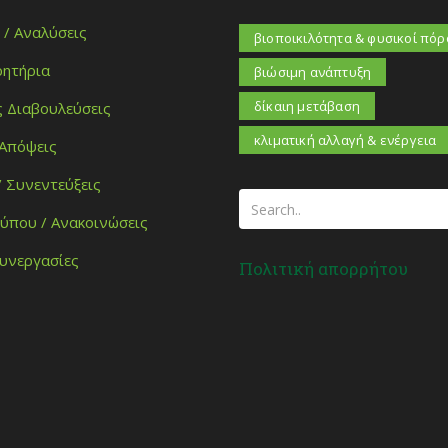
 / Αναλύσεις
βιοποικιλότητα & φυσικοί πόρ
ητήρια
βιώσιμη ανάπτυξη
δίκαιη μετάβαση
ς Διαβουλεύσεις
κλιματική αλλαγή & ενέργεια
 Απόψεις
/ Συνεντεύξεις
Τύπου / Ανακοινώσεις
Συνεργασίες
Πολιτική απορρήτου