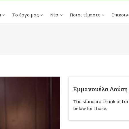
α
Το έργο μας
Νέα
Ποιοι είμαστε
Επικοιν
Εμμανουέλα Δούση 
The standard chunk of Lo
below for those.