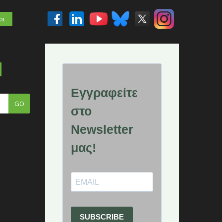
οι
GO