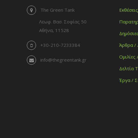
The Green Tank
Εκθέσεις
Λεωφ. Βασ. Σοφίας 50
Παρατηρ
Αθήνα, 11528
Δημόσιε
+30-210-7233384
Άρθρα /
Ομιλίες 
info@thegreentank.gr
Δελτία 
Έργα / 