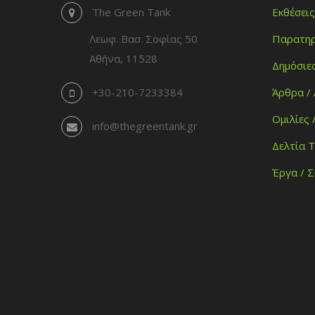
The Green Tank
Εκθέσεις
Λεωφ. Βασ. Σοφίας 50
Παρατηρ
Αθήνα, 11528
Δημόσιε
+30-210-7233384
Άρθρα /
Ομιλίες 
info@thegreentank.gr
Δελτία 
Έργα / 