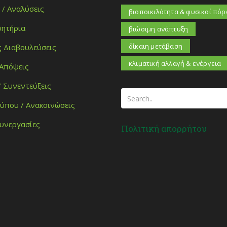
 / Αναλύσεις
βιοποικιλότητα & φυσικοί πόρ
ητήρια
βιώσιμη ανάπτυξη
δίκαιη μετάβαση
ς Διαβουλεύσεις
κλιματική αλλαγή & ενέργεια
 Απόψεις
/ Συνεντεύξεις
Τύπου / Ανακοινώσεις
Συνεργασίες
Πολιτική απορρήτου