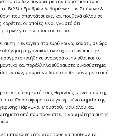
στήματα δεν συνάδει με την προστασία τους.
ε το Βιβλίο Ερυθρών Δεδομένων των Σπάνιων &
εύον» που απαντάται εκεί και πουθενά αλλού σε
 Καρέττα, οι οποίες είναι γνωστό ότι
 μέτρων για την προστασία του.
αυτή η ενέργεια στο ευρύ κοινό, καθότι, σε ώρα
την οδήγηση μηχανοκίνητων οχημάτων και την
 πραγματοποιήθηκε αναφορά στην αξία και το
μαντικό και παράλληλα εύθραυστο οικοσύστημα.
είδη φυτών, μπορεί να διαπιστωθεί μόνο μετά από
ριστική πίεση κατά τους θερινούς μήνες από τη,
ιότητα. Όσον αφορά το συγκεκριμένο σημείο της
αχείρισης Πάρνωνα, Μουστού, Μαινάλου και
ρωτήματα από πού προκύπτει η νομιμότητα αυτής
πων.
ιες υπηρεσίες ζητώντας τους να πράξουν τα