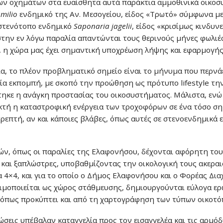
ων οχημάτων στα ευαίσθητα αυτά παράκτια αμμοθινικά οικοσυ
milio
ενδημικό της Αν. Μεσογείου, είδος «Τρωτό» σύμφωνα μ
 στενότοπο ενδημικό
Saponaria jagelii
, είδος «κρισίμως κινδυν
 στην εν λόγω παραλία απαντώνται τους θερινούς μήνες φωλιές
, η χώρα μας έχει σημαντική υποχρέωση λήψης και εφαρμογής
 το πλέον προβληματικό σημείο είναι το μήνυμα που περνάει 
αία εκπομπή, με σκοπό την προώθηση ως πρότυπο lifestyle 
ηκε η ανάγκη προστασίας του οικοσυστήματος. Μάλιστα, ενώ
τή η καταστροφική ενέργεια των τροχοφόρων σε ένα τόσο ση
τρεπτή, αν και κάποιες βλάβες, όπως αυτές σε στενοενδημικά 
χών, όπως οι παραλίες της Ελαφονήσου, δέχονται αφόρητη του
 και ξαπλώστρες, υποβαθμίζοντας την οικολογική τους ακερα
 4×4, και για το οποίο ο Δήμος Ελαφονήσου και ο Φορέας Δι
ιμοποιείται ως χώρος στάθμευσης, δημιουργούνται εύλογα ε
, όπως προκύπτει και από τη χαρτογράφηση των τύπων οικοτό
σεις υπέβαλαν καταγγελία προς τον εισαγγελέα και τις αρμόδ