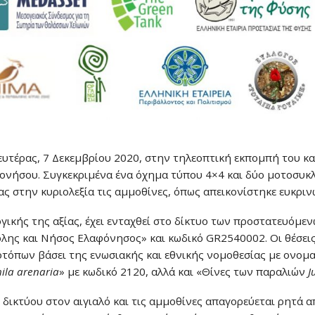
ευτέρας, 7 Δεκεμβρίου 2020, στην τηλεοπτική εκπομπή του κ
φονήσου. Συγκεκριμένα ένα όχημα τύπου 4×4 και δύο μοτοσυκ
 στην κυριολεξία τις αμμοθίνες, όπως απεικονίστηκε ευκρινώ
γικής της αξίας, έχει ενταχθεί στο δίκτυο των προστατευόμε
λης και Νήσος Ελαφόνησος» και κωδικό GR2540002. Οι θέσεις
πων βάσει της ενωσιακής και εθνικής νομοθεσίας με ονομασ
la arenaria
» με κωδικό 2120, αλλά και «Θίνες των παραλιών
J
ικτύου στον αιγιαλό και τις αμμοθίνες απαγορεύεται ρητά α