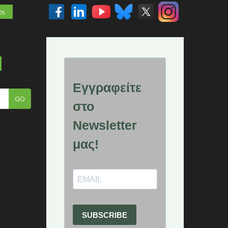
οι
GO