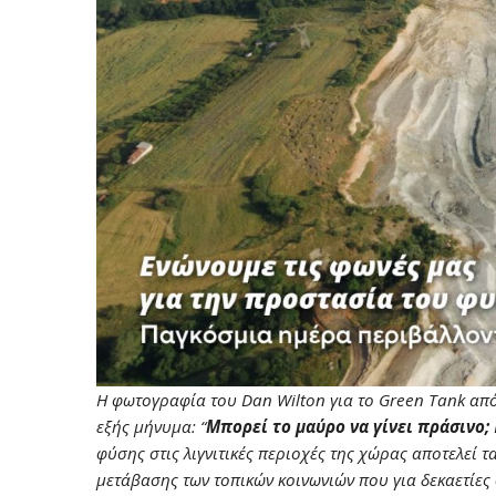
H φωτογραφία του Dan Wilton για το Green Tank απ
εξής μήνυμα: “
Μπορεί το μαύρο να γίνει πράσινο;
φύσης στις λιγνιτικές περιοχές της χώρας αποτελεί
μετάβασης των τοπικών κοινωνιών που για δεκαετίες 