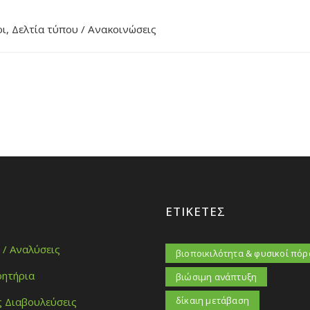
οι
,
Δελτία τύπου / Ανακοινώσεις
ΕΤΙΚΈΤΕΣ
 / Αναλύσεις
βιοποικιλότητα & φυσικοί πόρ
ητήρια
βιώσιμη ανάπτυξη
δίκαιη μετάβαση
ς Διαβουλεύσεις