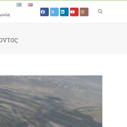
ωνία
οντος