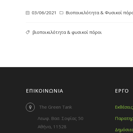
03/06/2021
Βιοποικιλότητα & Φυσικοί πόρ
βιοποικιλότητα & φυσικοί πόροι
ΕΠΙΚΟΙΝΩΝΊΑ
ΈΡΓΟ
The Green Tank
Εκθέσεις
Λεωφ. Βασ. Σοφίας 50
Παρατηρ
Αθήνα, 11528
Δημόσιε