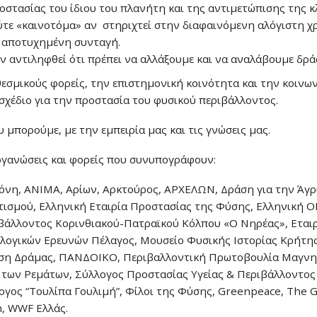
ροστασίας του ίδιου του πλανήτη και της αντιμετώπισης της κ
ύτε «καινοτόμα» αν στηριχτεί στην διαφαινόμενη αλόγιστη 
ι αποτυχημένη συνταγή.
ουν αντιληφθεί ότι πρέπει να αλλάξουμε και να αναλάβουμε δρά
εσμικούς φορείς, την επιστημονική κοινότητα και την κοινω
σχέδιο για την προστασία του φυσικού περιβάλλοντος.
 μπορούμε, με την εμπειρία μας και τις γνώσεις μας.
ργανώσεις και φορείς που συνυπογράφουν:
όνη, ΑΝΙΜΑ, Αρίων, Αρκτούρος, ΑΡΧΕΛΩΝ, Δράση για την Άγρ
τισμού, Ελληνική Εταιρία Προστασίας της Φύσης, Ελληνική
βάλλοντος Κορινθιακού-Πατραϊκού Κόλπου «Ο Νηρέας», Εταιρ
λογικών Ερευνών Πέλαγος, Μουσείο Φυσικής Ιστορίας Κρήτης
ση Δράμας, ΠΑΝΔΟΙΚΟ, Περιβαλλοντική Πρωτοβουλία Μαγνησί
 των Ρεμάτων, Σύλλογος Προστασίας Υγείας & Περιβάλλοντος
ογος “Τουλίπα Γουλιμή”, Φίλοι της Φύσης, Greenpeace, The
 WWF Ελλάς.