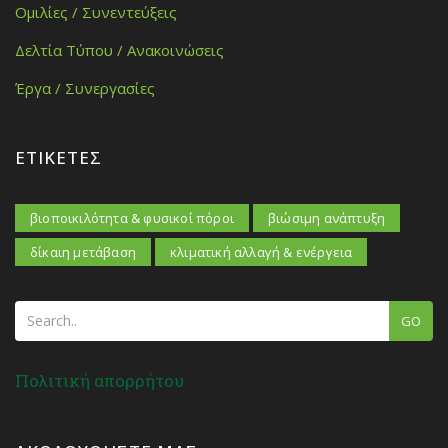
Ομιλίες / Συνεντεύξεις
Δελτία Τύπου / Ανακοινώσεις
Έργα / Συνεργασίες
ΕΤΙΚΈΤΕΣ
βιοποικιλότητα & φυσικοί πόροι
βιώσιμη ανάπτυξη
δίκαιη μετάβαση
κλιματική αλλαγή & ενέργεια
GO
Πολιτική απορρήτου