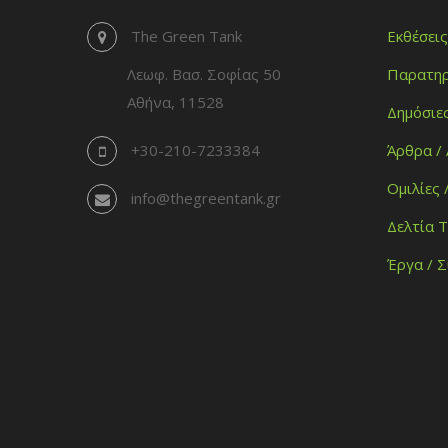
The Green Tank
Εκθέσεις
Λεωφ. Βασ. Σοφίας 50
Παρατηρ
Αθήνα, 11528
Δημόσιε
+30-210-7233384
Άρθρα /
Ομιλίες 
info@thegreentank.gr
Δελτία 
Έργα / 