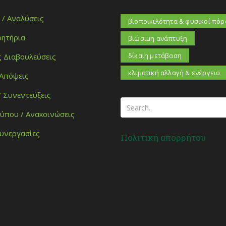
 / Αναλύσεις
βιοποικιλότητα & φυσικοί πόρ
ητήρια
βιώσιμη ανάπτυξη
δίκαιη μετάβαση
ς Διαβουλεύσεις
κλιματική αλλαγή & ενέργεια
 Απόψεις
/ Συνεντεύξεις
Τύπου / Ανακοινώσεις
Συνεργασίες
Πολιτική απορρήτου