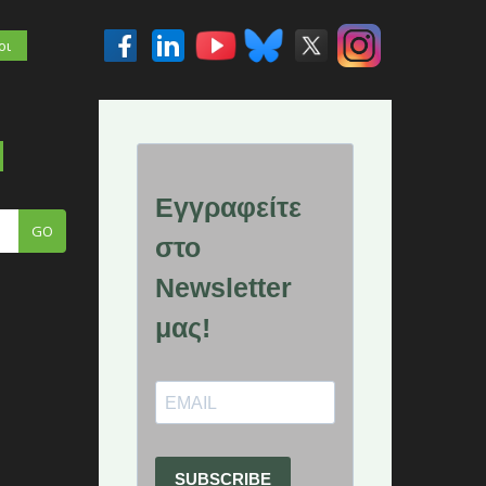
οι
GO