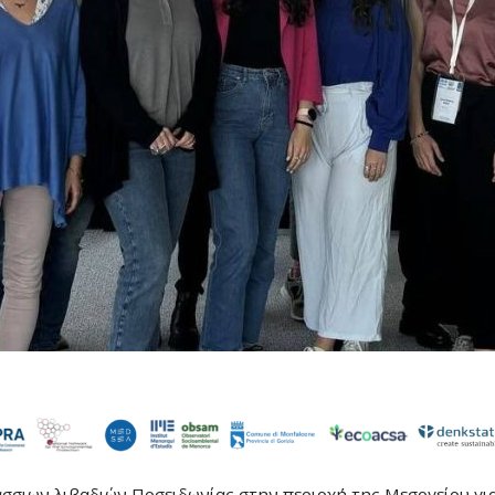
άσσιων λιβαδιών Ποσειδωνίας στην περιοχή της Μεσογείου γι