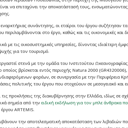
είναι να επιταχύνει την αποκατάστασή τους, ενσωματώνοντας
ησης.
εναρκτήριας συνάντησης, οι εταίροι του έργου συζήτησαν τα ι
 περιλαμβάνονται στο έργο, καθώς και τις οικονομικές και δι
ικά με τις οικοσυστημικές υπηρεσίες, δίνοντας ιδιαίτερη έμ
ψυχής για τον τουρισμό.
εργαστεί στενά με την ομάδα του Ινστιτούτου Ωκεανογραφίας
ο οποίος βρίσκεται εντός περιοχής Natura 2000 (GR4320006),
νδιαφερόμενων φορέων, σε συνεργασία με την Περιφέρεια Κρήτ
άσεις πολιτικής του έργου που στοχεύουν σε μεσογειακό και 
ι τις προκλήσεις της διακυβέρνησης στην Ελλάδα, ιδίως σε σχ
ικά σημεία από την
ειδική εκδήλωση για τον μπλε άνθρακα π
υ έργου ARTEMIS.
μβάνουν την αποτελεσματική αποκατάσταση των λιβαδιών ποσε