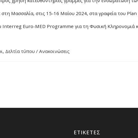
ς προς χρήση κατευθυντήριες γραμμές για την ενσωμάτωση τω
τη Μασσαλία, στις 15-16 Μαΐου 2024, στα γραφεία του Plan 
υ Interreg Euro-MED Programme για τη Φυσική Κληρονομιά κα
οι
,
Δελτία τύπου / Ανακοινώσεις
ΕΤΙΚΈΤΕΣ