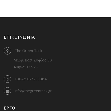
ΕΠΙΚΟΙΝΩΝΊΑ
The Green Tank
Λεωφ. Βασ. Σοφίας 50
Αθήνα, 11528
+30-210-7233384
info@thegreentank.gr
ΈΡΓΟ