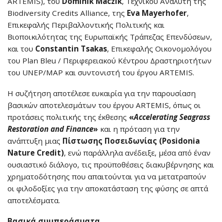
ARTEMIS), του
Dominik Maczik
, Τεχνικού Αναλυτή της
Biodiversity Credits Alliance, της
Eva Mayerhofer
,
Επικεφαλής Περιβαλλοντικής Πολιτικής και
Βιοποικιλότητας της Ευρωπαϊκής Τράπεζας Επενδύσεων,
και του
Constantin Tsakas
, Επικεφαλής Οικονομολόγου
του Plan Bleu / Περιφερειακού Κέντρου Δραστηριοτήτων
του UNEP/MAP και συντονιστή του έργου ARTEMIS.
Η συζήτηση αποτέλεσε ευκαιρία για την παρουσίαση
βασικών αποτελεσμάτων του έργου ARTEMIS, όπως οι
προτάσεις πολιτικής της έκθεσης
«
Accelerating Seagrass
Restoration and Finance
»
και η πρόταση για την
ανάπτυξη μιας
Πίστωσης Ποσειδωνίας (Posidonia
Nature Credit)
, ενώ παράλληλα ανέδειξε, μέσα από έναν
ουσιαστικό διάλογο, τις προϋποθέσεις διακυβέρνησης και
χρηματοδότησης που απαιτούνται για να μετατραπούν
οι φιλοδοξίες για την αποκατάσταση της φύσης σε απτά
αποτελέσματα.
Βασικά συμπεράσματα