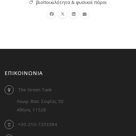
βιοποικιλότητα & φυσικοί πόροι
ΕΠΙΚΟΙΝΩΝΊΑ
The Green Tank
Λεωφ. Βασ. Σοφίας 50
Αθήνα, 11528
+30-210-7233384