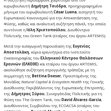
ευρωβουλευτή
Δημήτρη Τσιόδρα
, προηχογραφημένο
μήνυμα του ευρωβουλευτή
César Luena
, εισηγητή του
Ευρωπαϊκού Κανονισμού για την Αποκατάσταση της
Φύσης, καθώς και αναλυτική συζήτηση πάνελ, την οποία
συντόνισε η
Ιόλη Χριστοπούλου
, Διευθύντρια
Πολιτικής του Green Tank (εταίρος του έργου ARTEMIS).
Μετά την εισαγωγική παρουσίαση της
Ευγενίας
Αποστολάκη
, κύρια ερευνήτρια στο Ινστιτούτο
Ωκεανογραφίας του
Ελληνικού Κέντρου Θαλάσσιων
Ερευνών (ΕΛΚΕΘΕ)
και εταίρου του έργου ARTEMIS,
ακολούθησε συζήτηση στρογγυλής τράπεζας με τη
συμμετοχή της
Bettina Doeser
, Προϊσταμένης της
Μονάδας
Natural Capital & Ecosystem Health
της Γενικής
Διεύθυνσης Περιβάλλοντος της Ευρωπαϊκής Επιτροπής,
της
Δήμητρας Σύρου
, Συνεργάτιδας Πολιτικής για τη
Φύση του The Green Tank, του
David Álvarez-García
,
Διευθύνοντος Συμβούλου της ECOACSA (εταίρος του