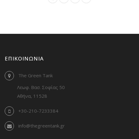
ΕΠΙΚΟΙΝΩΝΊΑ
The Green Tank
Λεωφ. Βασ. Σοφίας 50
Αθήνα, 11528
+30-210-7233384
info@thegreentank.gr