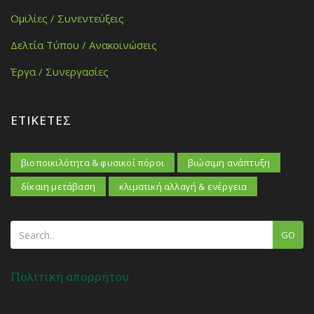
Ομιλίες / Συνεντεύξεις
Δελτία Τύπου / Ανακοινώσεις
Έργα / Συνεργασίες
ΕΤΙΚΈΤΕΣ
βιοποικιλότητα & φυσικοί πόροι
βιώσιμη ανάπτυξη
δίκαιη μετάβαση
κλιματική αλλαγή & ενέργεια
GO
Πολιτική απορρήτου