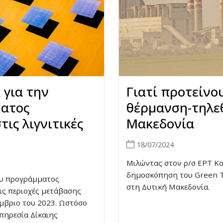
 για την
Γιατί προτείνο
ματος
θέρμανση-τηλε
ις λιγνιτικές
Μακεδονία
18/07/2024
Μιλώντας στον ρ/σ ΕΡΤ Κο
δημοσκόπηση του Green T
ου προγράμματος
στη Δυτική Μακεδονία.
ις περιοχές μετάβασης
μβριο του 2023. Ωστόσο
Υπηρεσία Δίκαιης