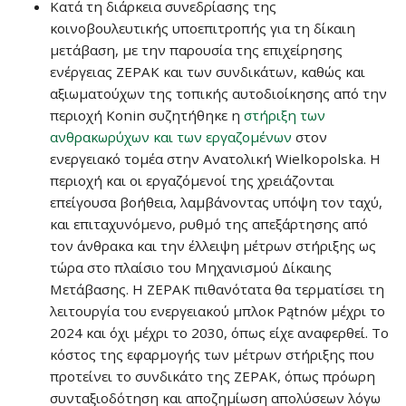
Κατά τη διάρκεια συνεδρίασης της
κοινοβουλευτικής υποεπιτροπής για τη δίκαιη
μετάβαση, με την παρουσία της επιχείρησης
ενέργειας ZEPAK και των συνδικάτων, καθώς και
αξιωματούχων της τοπικής αυτοδιοίκησης από την
περιοχή Konin συζητήθηκε η
στήριξη των
ανθρακωρύχων και των εργαζομένων
στον
ενεργειακό τομέα στην Ανατολική Wielkopolska. Η
περιοχή και οι εργαζόμενοί της χρειάζονται
επείγουσα βοήθεια, λαμβάνοντας υπόψη τον ταχύ,
και επιταχυνόμενο, ρυθμό της απεξάρτησης από
τον άνθρακα και την έλλειψη μέτρων στήριξης ως
τώρα στο πλαίσιο του Μηχανισμού Δίκαιης
Μετάβασης. Η ZEPAK πιθανότατα θα τερματίσει τη
λειτουργία του ενεργειακού μπλοκ Pątnów μέχρι το
2024 και όχι μέχρι το 2030, όπως είχε αναφερθεί. Το
κόστος της εφαρμογής των μέτρων στήριξης που
προτείνει το συνδικάτο της ZEPAK, όπως πρόωρη
συνταξιοδότηση και αποζημίωση απολύσεων λόγω