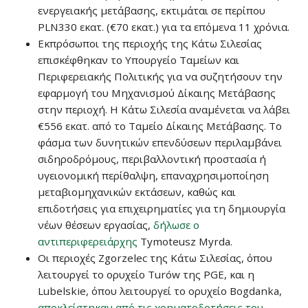
ενεργειακής μετάβασης, εκτιμάται σε περίπου
PLN330 εκατ. (€70 εκατ.) για τα επόμενα 11 χρόνια.
Εκπρόσωποι της περιοχής της Κάτω Σιλεσίας
επισκέφθηκαν το Υπουργείο Ταμείων και
Περιφερειακής Πολιτικής για να συζητήσουν την
εφαρμογή του Μηχανισμού Δίκαιης Μετάβασης
στην περιοχή. Η Κάτω Σιλεσία αναμένεται να λάβει
€556 εκατ. από το Ταμείο Δίκαιης Μετάβασης. Το
φάσμα των δυνητικών επενδύσεων περιλαμβάνει
σιδηροδρόμους, περιβαλλοντική προστασία ή
υγειονομική περίθαλψη, επαναχρησιμοποίηση
μεταβιομηχανικών εκτάσεων, καθώς και
επιδοτήσεις για επιχειρηματίες για τη δημιουργία
νέων θέσεων εργασίας,
δήλωσε ο
αντιπεριφερειάρχης
Tymoteusz Myrda.
Οι περιοχές Zgorzelec της Κάτω Σιλεσίας, όπου
λειτουργεί το ορυχείο Turów της PGE, και η
Lubelskie, όπου λειτουργεί το ορυχείο Bogdanka,
αποκλείστηκαν από τις χρηματοδοτήσεις του