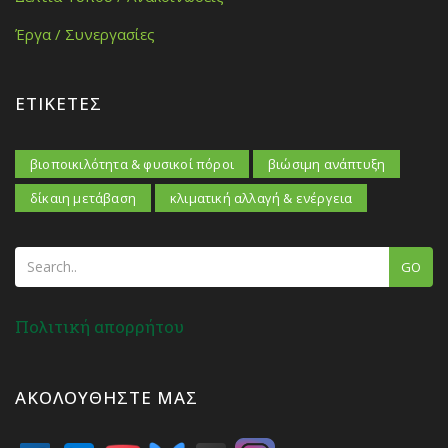
Έργα / Συνεργασίες
ΕΤΙΚΈΤΕΣ
βιοποικιλότητα & φυσικοί πόροι
βιώσιμη ανάπτυξη
δίκαιη μετάβαση
κλιματική αλλαγή & ενέργεια
GO
Πολιτική απορρήτου
ΑΚΟΛΟΥΘΉΣΤΕ ΜΑΣ