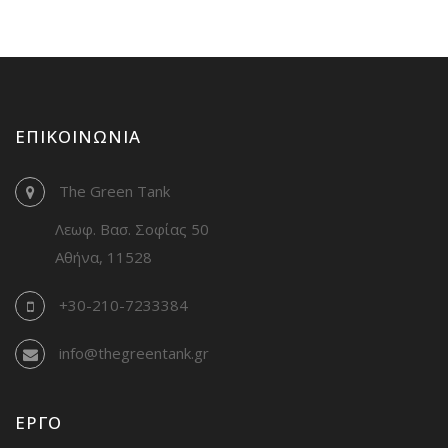
ΕΠΙΚΟΙΝΩΝΊΑ
The Green Tank
Λεωφ. Βασ. Σοφίας 50
Αθήνα, 11528
+30-210-7233384
info@thegreentank.gr
ΈΡΓΟ