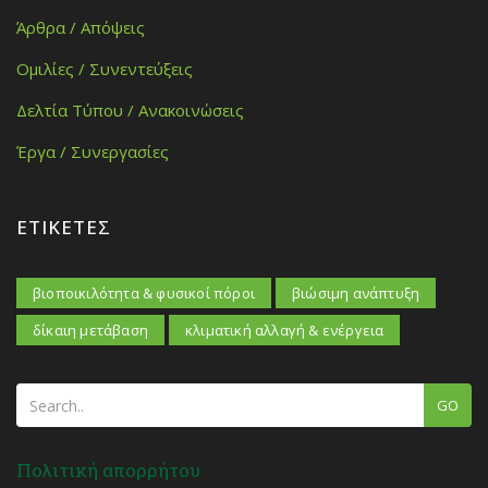
Άρθρα / Απόψεις
Ομιλίες / Συνεντεύξεις
Δελτία Τύπου / Ανακοινώσεις
Έργα / Συνεργασίες
ΕΤΙΚΈΤΕΣ
βιοποικιλότητα & φυσικοί πόροι
βιώσιμη ανάπτυξη
δίκαιη μετάβαση
κλιματική αλλαγή & ενέργεια
GO
Πολιτική απορρήτου