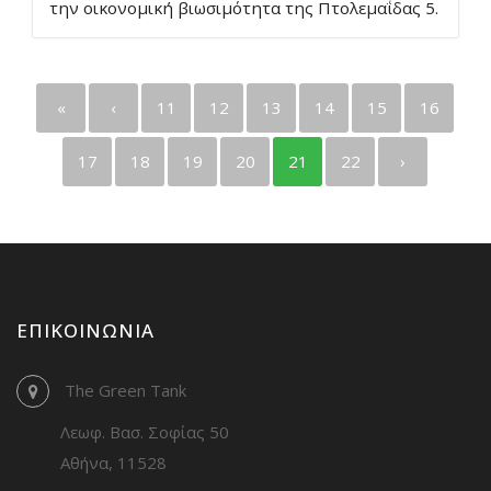
την οικονομική βιωσιμότητα της Πτολεμαΐδας 5.
«
‹
11
12
13
14
15
16
17
18
19
20
21
22
›
ΕΠΙΚΟΙΝΩΝΊΑ
The Green Tank
Λεωφ. Βασ. Σοφίας 50
Αθήνα, 11528