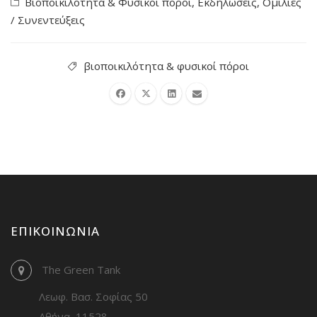
Βιοποικιλότητα & Φυσικοί πόροι
,
Εκδηλώσεις
,
Ομιλίες
/ Συνεντεύξεις
βιοποικιλότητα & φυσικοί πόροι
ΕΠΙΚΟΙΝΩΝΊΑ
The Green Tank
Λεωφ. Βασ. Σοφίας 50
Αθήνα, 11528