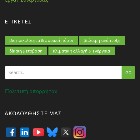
ΕΤΙΚΈΤΕΣ
βιοποικιλότητα & φυσικοί πόροι
βιώσιμη ανάπτυξη
δίκαιη μετάβαση
κλιματική αλλαγή & ενέργεια
GO
Πολιτική απορρήτου
ΑΚΟΛΟΥΘΉΣΤΕ ΜΑΣ