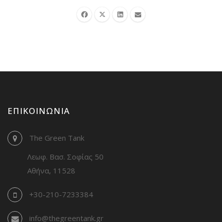
ΕΠΙΚΟΙΝΩΝΊΑ
The Green Tank
Λεωφ. Βασ. Σοφίας 50
Αθήνα, 11528
+30-210-7233384
info@thegreentank.gr