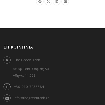
ΕΠΙΚΟΙΝΩΝΊΑ
The Green Tank
Λεωφ. Βασ. Σοφίας 50
Αθήνα, 11528
+30-210-7233384
info@thegreentank.gr