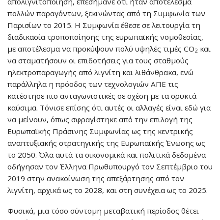
απολιγνιτοποίηση, επεσήμανε ότι ήταν αποτέλεσμα
πολλών παραγόντων, ξεκινώντας από τη Συμφωνία των
Παρισίων το 2015. Η Συμφωνία έθεσε σε λειτουργία τη
διαδικασία τροποποίησης της ευρωπαϊκής νομοθεσίας,
με αποτέλεσμα να προκύψουν πολύ υψηλές τιμές CO
και
2
να σταματήσουν οι επιδοτήσεις για τους σταθμούς
ηλεκτροπαραγωγής από λιγνίτη και λιθάνθρακα, ενώ
παράλληλα η πρόοδος των τεχνολογιών ΑΠΕ τις
κατέστησε πιο ανταγωνιστικές σε σχέση με τα ορυκτά
καύσιμα. Τόνισε επίσης ότι αυτές οι αλλαγές είναι εδώ για
να μείνουν, όπως σφραγίστηκε από την επιλογή της
Ευρωπαϊκής Πράσινης Συμφωνίας ως της κεντρικής
αναπτυξιακής στρατηγικής της Ευρωπαϊκής Ένωσης ως
το 2050. Όλα αυτά τα οικονομικά και πολιτικά δεδομένα
οδήγησαν τον Έλληνα Πρωθυπουργό τον Σεπτέμβριο του
2019 στην ανακοίνωση της απεξάρτησης από τον
λιγνίτη, αρχικά ως το 2028, και στη συνέχεια ως το 2025.
Φυσικά, μια τόσο σύντομη μεταβατική περίοδος θέτει