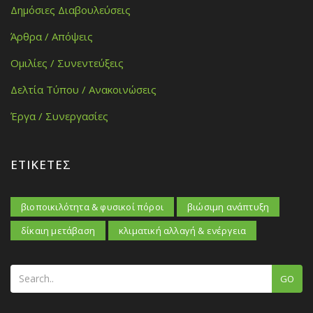
Δημόσιες Διαβουλεύσεις
Άρθρα / Απόψεις
Ομιλίες / Συνεντεύξεις
Δελτία Τύπου / Ανακοινώσεις
Έργα / Συνεργασίες
ΕΤΙΚΈΤΕΣ
βιοποικιλότητα & φυσικοί πόροι
βιώσιμη ανάπτυξη
δίκαιη μετάβαση
κλιματική αλλαγή & ενέργεια
GO