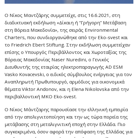
Ο Νίκος Μαντζάρης συμμετείχε, στις 16.6.2021, στη
διαδικτυακή εκδήλωση «Δίκαιη ή “Γρήγορη” Μετάβαση
στη Βόρεια Μακεδονία», της σειράς Environmental
Charters, που συνδιοργανώθηκε από την Eko-svest και
το Friedrich Ebert Stiftung. Στην εκδήλωση συμμετείχαν
επίσης ο Υπουργός Περιβάλλοντος και Χωροταξίας της
Βόρειας Μακεδονίας Naser Nuredini, ο Γενικός
Διευθυντής της εταιρίας ηλεκτροπαραγωγής AD ESM
Vasko Kovacevski, ο ειδικός σύμβουλος ενέργειας για τον
Αναπληρωτή Πρωθυπουργό, αρμόδιος για οικονομικά
θέματα Viktor Andonov, και η Elena Nikolovska από την
περιβαλλοντική ΜΚΟ Eko-svest.
Ο Νίκος Μάντζαρης παρουσίασε την ελληνική εμπειρία
από την απολιγνιτοποίηση και την ως τώρα πορεία της
μετάβασης στη μεταλιγνιτική εποχή στην Ελλάδα. Πιο
συγκεκριμένα, όσον αφορά την απόφαση της Ελλάδας για