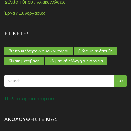
Δελτία Τύπου / Ανακοινώσεις
Έργα / Συνεργασίες
ΕΤΙΚΈΤΕΣ
βιοποικιλότητα & φυσικοί πόροι
βιώσιμη ανάπτυξη
δίκαιη μετάβαση
κλιματική αλλαγή & ενέργεια
GO
Πολιτική απορρήτου
ΑΚΟΛΟΥΘΉΣΤΕ ΜΑΣ