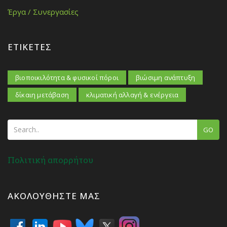
Έργα / Συνεργασίες
ΕΤΙΚΈΤΕΣ
βιοποικιλότητα & φυσικοί πόροι
βιώσιμη ανάπτυξη
δίκαιη μετάβαση
κλιματική αλλαγή & ενέργεια
GO
Πολιτική απορρήτου
ΑΚΟΛΟΥΘΉΣΤΕ ΜΑΣ