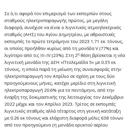
Σε ό,τι αφορά τον επιμερισμό των εκπομπών στους
σταθμούς ηλεκτροπαραγωγής πρώτος, με μεγάλη
διαφορά, συνέχισε να είναι ο λιγνιτικός ατμοηλεκτρικός
σταθμός (ΑΗΣ) του Αγίου Δημητρίου, με αθροιστικές
εκπομπές το πρώτο τετράμηνο του 2023 1.71 εκ. τόνους,
οι οποίες προήλθαν κυρίως από τη μονάδα V (77%) και
η
λιγότερο από τις III-IV (23%). Στη 2
θέση βρίσκεται η νέα
λιγνιτική μονάδα της ΔΕΗ «Πτολεμαΐδα 5» με 0.35 εκ.
τόνους, η οποία παρά τη μείωση της συνεισφοράς στην
ηλεκτροπαραγωγή τον Απρίλιο σε σχέση με τους δύο
προηγούμενους μήνες, κατέχει μερίδιο στη λιγνιτική
ηλεκτροπαραγωγή 20.6% για το πεντάμηνο, από την
έναρξη της δοκιμαστικής της λειτουργίας τον Δεκέμβριο
2022 μέχρι και τον Απρίλιο 2023. Τρίτος σε εκπομπές
λιγνιτικός σταθμός αλλά τέταρτος στη γενική κατάταξη
με 0.26 εκ τόνους και ελάχιστη διαφορά μόλις 638 τόνων
από τον προηγούμενο (η μονάδα ορυκτού αερίου