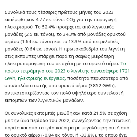
Συνολικά τους τέσσερις πρώτους μήνες του 2023
εκπέμφθηκαν 4.77 εκ. τόνοι CO
για την παραγωγή
2
ηλεκτρισμού. Το 52.4% προέρχεται από λιγνιτικές
μονάδες (2.5 εκ. τόνοι), το 34.3% από μονάδες ορυκτού
αερίου (1.64 εκ. τόνοι) και το 13.3% από πετρελαϊκές
μονάδες (0.64 εκ. τόνοι). Η πρωτοκαθεδρία του λιγνίτη
στις εκπομπές υπάρχει παρά τη σαφώς μικρότερη
ηλεκτροπαραγωγή του σε σχέση με το ορυκτό αέριο.
Το
πρώτο τετράμηνο του 2023 ο λιγνίτης συνεισέφερε 1721
GWh, ηλεκτρικής ενέργειας,
ποσότητα περισσότερο από
υποδιπλάσια αυτής από ορυκτό αέριο (3852 GWh),
αντικατοπτρίζοντας τον πολύ υψηλότερο συντελεστή
εκπομπών των λιγνιτικών μονάδων.
Οι συνολικές εκπομπές μειώθηκαν κατά 21.5% σε σχέση
με την ίδια περίοδο του 2022, συνεχίζοντας την πτωτική
πορεία και από τα τρία καύσιμα με μεγαλύτερη αυτή από
το ορυκτό αέριο (-0.84 εκ. τόνοι ή -33.8%), το οποίο έχει