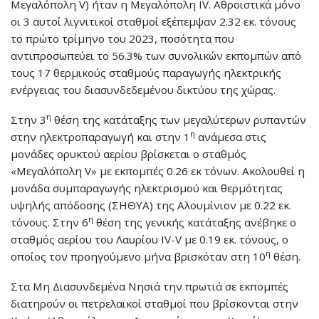
Μεγαλόπολη V) ήταν η Μεγαλόπολη IV. Aθροιστικά μόνο
οι 3 αυτοί λιγνιτικοί σταθμοί εξέπεμψαν 2.32 εκ. τόνους
το πρώτο τρίμηνο του 2023, ποσότητα που
αντιπροσωπεύει το 56.3% των συνολικών εκπομπών από
τους 17 θερμικούς σταθμούς παραγωγής ηλεκτρικής
ενέργειας του διασυνδεδεμένου δικτύου της χώρας.
η
Στην 3
θέση της κατάταξης των μεγαλύτερων ρυπαντών
η
στην ηλεκτροπαραγωγή και στην 1
ανάμεσα στις
μονάδες ορυκτού αερίου βρίσκεται ο σταθμός
«Μεγαλόπολη V» με εκπομπές 0.26 εκ τόνων. Ακολουθεί η
μονάδα συμπαραγωγής ηλεκτρισμού και θερμότητας
υψηλής απόδοσης (ΣΗΘΥΑ) της Αλουμίνιον με 0.22 εκ.
η
τόνους. Στην 6
θέση της γενικής κατάταξης ανέβηκε ο
σταθμός αερίου του Λαυρίου IV-V με 0.19 εκ. τόνους, ο
η
οποίος τον προηγούμενο μήνα βρισκόταν στη 10
θέση.
Στα Μη Διασυνδεμένα Νησιά την πρωτιά σε εκπομπές
διατηρούν οι πετρελαϊκοί σταθμοί που βρίσκονται στην