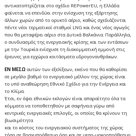
αντικατοπτρίζεται στο σχέδιο REPowerEU, η Ελλάδα
φαίνεται να επενδύει στην ενίσχυση της εξάρτησης
άλλων χωρών από το ορυκτό αέριο, καθώς σχεδιάζονται
πέντε νέοι τερματικοί σταθμοί LNG και ένας νέος αγωγός
που θα μεταφέρει αέριο στα Δυτικά Βαλκάνια. Παράλληλα,
ο συνδυασμός της ενεργειακής κρίσης και των εντάσεων
με την Τουρκία ενίσχυσε τη διακομματική εμμονή στις
έρευνες για εγχώρια κοιτάσματα υδρογονανθράκων.
ΕΝ ΜΕΣΩ
αυτών των εξελίξεων, εκείνο που θα καθορίσει
σε μεγάλο βαθμό το ενεργειακό μέλλον της χώρας είναι
το υπό αναθεώρηση Εθνικό Σχέδιο για την Ενέργεια και
το Κλίμα.
Έτσι, εν όψει εθνικών εκλογών είναι απαραίτητο όλα τα
κόμματα να τοποθετηθούν με σαφήνεια γύρω από
κεντρικές ενεργειακές επιλογές, οι οποίες θα κρίνουν τη
βιωσιμότητα
και το κόστος του ενεργειακού συστήματος της χώρας
τόσο σε βραχυπρόθεσμο όσο και σε μεσο-μακροπρόθεσμο