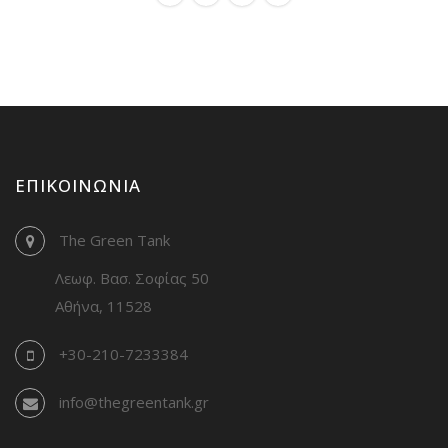
ΕΠΙΚΟΙΝΩΝΊΑ
The Green Tank
Λεωφ. Βασ. Σοφίας 50
Αθήνα, 11528
+30-210-7233384
info@thegreentank.gr